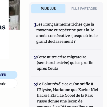
PLUS LUS
PLUS PARTAGES
as
1
Les Français moins riches que la
moyenne européenne pour la 3e
année consécutive : jusqu'où ira le
grand déclassement ?
2
Cette autre crise migratoire
(semi-orchestrée) qui se profile
après Ceuta
SER
ogle
3
Le Point révèle ce qu'on sniffe à
l'Elysée, Marianne que Xavier Niel
hacke l'Etat; Le Nobel de la Paix
russe donne une leçon de
courage, l'ex PM australien une