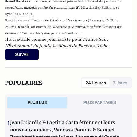
Benoît Rayski
est historien, écrivain et journaliste. Il vient de publier
Le
avec
gauchisme, maladie sénile du communisme
Atlantico Editions et
Eyrolles E-books.
Il est également l'auteur de
Là où vont les cigognes
(Ramsay),
L'affiche
rouge
(Denoël), ou encore de
L'homme que vous aimez haïr
(Grasset)
qui
dénonce l' "anti-sarkozysme primaire" ambiant.
Il a travaillé comme journaliste pour
France Soir
,
L'Événement du jeudi
,
Le Matin de Paris
ou
Globe
.
SUIVRE
POPULAIRES
24 Heures
7 Jours
PLUS LUS
PLUS PARTAGES
1
Jean Dujardin & Laetitia Casta étrennent leurs
nouveaux amours, Vanessa Paradis & Samuel