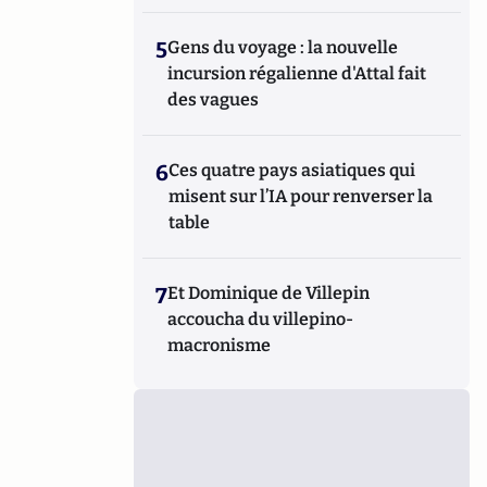
5
Gens du voyage : la nouvelle
incursion régalienne d'Attal fait
des vagues
6
Ces quatre pays asiatiques qui
misent sur l’IA pour renverser la
table
7
Et Dominique de Villepin
accoucha du villepino-
macronisme