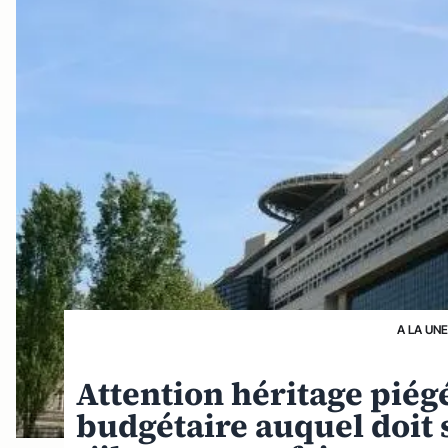
A LA UN
Attention héritage piégé
budgétaire auquel doit