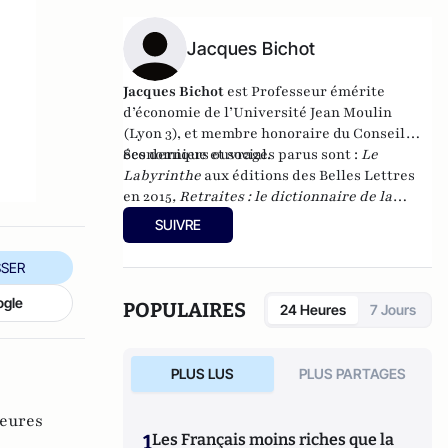
Jacques Bichot
Jacques Bichot
est
Professeur émérite
d’économie de l’Université Jean Moulin
(Lyon 3), et membre honoraire du Conseil
économique et social.
Ses derniers ouvrages parus sont :
Le
Labyrinthe
aux éditions des Belles Lettres
en 2015
, Retraites : le dictionnaire de la
réforme
. L’Harmattan, 2010,
Les enjeux 2012
SUIVRE
de A à Z
. L’Harmattan, 2012, et
La retraite en
liberté
, au Cherche-midi, en janvier 2017.
SER
ogle
POPULAIRES
24 Heures
7 Jours
PLUS LUS
PLUS PARTAGES
ieures
1
Les Français moins riches que la