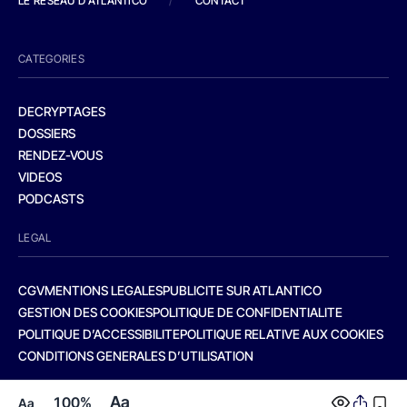
LE RESEAU D'ATLANTICO
/
CONTACT
CATEGORIES
DECRYPTAGES
DOSSIERS
RENDEZ-VOUS
VIDEOS
PODCASTS
LEGAL
CGV
MENTIONS LEGALES
PUBLICITE SUR ATLANTICO
GESTION DES COOKIES
POLITIQUE DE CONFIDENTIALITE
POLITIQUE D’ACCESSIBILITE
POLITIQUE RELATIVE AUX COOKIES
CONDITIONS GENERALES D’UTILISATION
Aa
100%
Aa