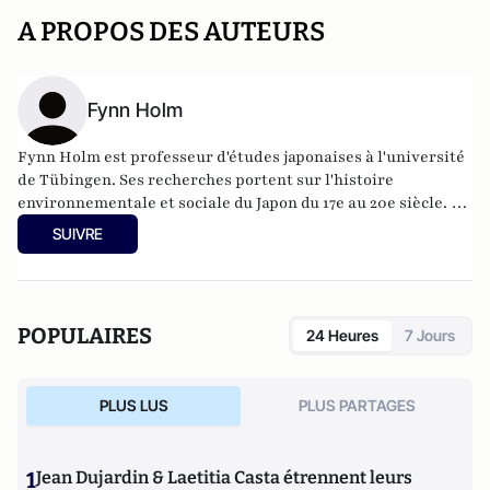
A PROPOS DES AUTEURS
Fynn Holm
Fynn Holm est professeur d'études japonaises à l'université
de Tübingen. Ses recherches portent sur l'histoire
environnementale et sociale du Japon du 17e au 20e siècle. Il
a étudié l'histoire, le droit et les études japonaises aux
SUIVRE
universités de Bâle, Meiji (Tokyo) et Zurich.
POPULAIRES
24 Heures
7 Jours
PLUS LUS
PLUS PARTAGES
1
Jean Dujardin & Laetitia Casta étrennent leurs