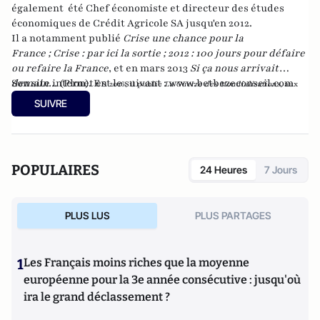
également été Chef économiste et directeur des études
économiques de Crédit Agricole SA jusqu'en 2012.
Il a notamment publié
Crise une chance pour la
France
;
Crise : par ici la sortie
;
2012 : 100 jours pour défaire
ou refaire la France
, et en mars 2013
Si ça nous arrivait
demain...
Son site internet est le suivant :
(Plon). En
www.betbezeconseil.com
2016, il publie
La Guerre des Mondialisations
, aux
et en 2017 "La France, ce malade imaginaire"
éditions
Economica
SUIVRE
chez le même éditeur.
POPULAIRES
24 Heures
7 Jours
PLUS LUS
PLUS PARTAGES
1
Les Français moins riches que la moyenne
européenne pour la 3e année consécutive : jusqu'où
ira le grand déclassement ?