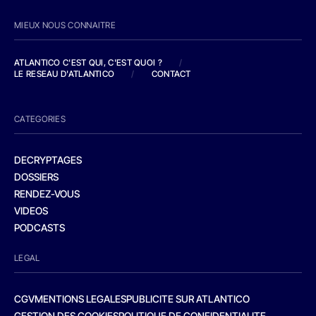
MIEUX NOUS CONNAITRE
ATLANTICO C'EST QUI, C'EST QUOI ?
/
LE RESEAU D'ATLANTICO
/
CONTACT
CATEGORIES
DECRYPTAGES
DOSSIERS
RENDEZ-VOUS
VIDEOS
PODCASTS
LEGAL
CGV
MENTIONS LEGALES
PUBLICITE SUR ATLANTICO
GESTION DES COOKIES
POLITIQUE DE CONFIDENTIALITE