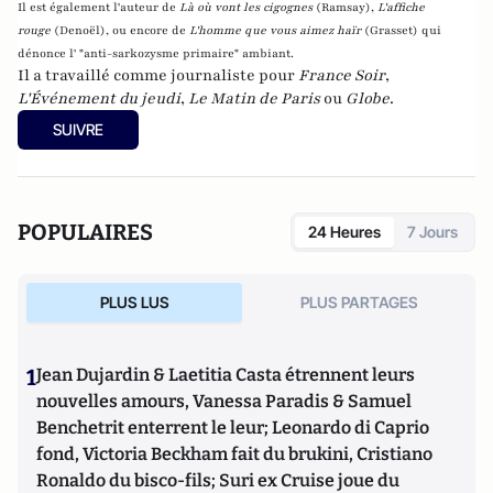
Il est également l'auteur de
Là où vont les cigognes
(Ramsay),
L'affiche
rouge
(Denoël), ou encore de
L'homme que vous aimez haïr
(Grasset)
qui
dénonce l' "anti-sarkozysme primaire" ambiant.
Il a travaillé comme journaliste pour
France Soir
,
L'Événement du jeudi
,
Le Matin de Paris
ou
Globe
.
SUIVRE
POPULAIRES
24 Heures
7 Jours
PLUS LUS
PLUS PARTAGES
1
Jean Dujardin & Laetitia Casta étrennent leurs
nouvelles amours, Vanessa Paradis & Samuel
Benchetrit enterrent le leur; Leonardo di Caprio
fond, Victoria Beckham fait du brukini, Cristiano
Ronaldo du bisco-fils; Suri ex Cruise joue du