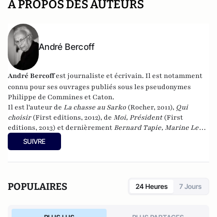
A PROPOS DES AUTEURS
André Bercoff
André Bercoff
est journaliste et écrivain.
Il est notamment
connu pour ses ouvrages publiés sous les pseudonymes
Philippe de Commines et Caton.
Il est l'auteur de
La chasse au Sarko
(Rocher, 2011),
Qui
choisir
(First editions, 2012), de
Moi, Président
(First
editions, 2013) et dernièrement
Bernard Tapie, Marine Le
Pen, la France et moi : Chronique d'une implosion
(First
SUIVRE
editions, 2014).
POPULAIRES
24 Heures
7 Jours