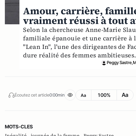
Amour, carrière, famill
vraiment réussi à tout 
Selon la chercheuse Anne-Marie Slau
familiale épanouie et une carrière à 
"Lean In", l'une des dirigeantes de F
dure réalité des femmes ambitieuses
Peggy Sastre,M
Aa
100%
Écoutez cet article
0:00min
Aa
MOTS-CLES
Inégalité ,
journée de la femme ,
Peggy Sastre