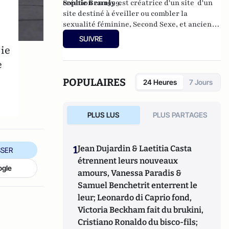
création en 1999.
Sophie Bramly
est créatrice d'un site d'un
site destiné à éveiller ou combler la
sexualité féminine,
Second Sexe
, et ancienne
productrice chez MTV. Elle est aussi mère de
SUIVRE
deux enfants.
ie
e
POPULAIRES
24 Heures
7 Jours
PLUS LUS
PLUS PARTAGES
1
Jean Dujardin & Laetitia Casta
SER
étrennent leurs nouveaux
ogle
amours, Vanessa Paradis &
Samuel Benchetrit enterrent le
leur; Leonardo di Caprio fond,
Victoria Beckham fait du brukini,
Cristiano Ronaldo du bisco-fils;