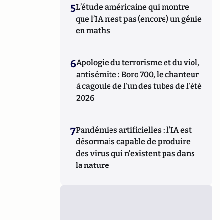
5
L’étude américaine qui montre
que l’IA n’est pas (encore) un génie
en maths
6
Apologie du terrorisme et du viol,
antisémite : Boro 700, le chanteur
à cagoule de l’un des tubes de l’été
2026
7
Pandémies artificielles : l’IA est
désormais capable de produire
des virus qui n’existent pas dans
la nature