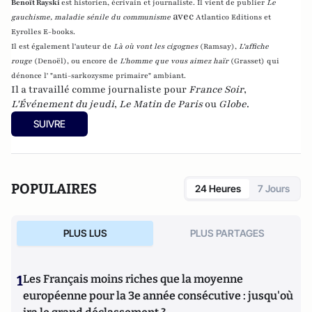
Benoît Rayski
est historien, écrivain et journaliste. Il vient de publier
Le
avec
gauchisme, maladie sénile du communisme
Atlantico Editions et
Eyrolles E-books.
Il est également l'auteur de
Là où vont les cigognes
(Ramsay),
L'affiche
rouge
(Denoël), ou encore de
L'homme que vous aimez haïr
(Grasset)
qui
dénonce l' "anti-sarkozysme primaire" ambiant.
Il a travaillé comme journaliste pour
France Soir
,
L'Événement du jeudi
,
Le Matin de Paris
ou
Globe
.
SUIVRE
POPULAIRES
24 Heures
7 Jours
PLUS LUS
PLUS PARTAGES
1
Les Français moins riches que la moyenne
européenne pour la 3e année consécutive : jusqu'où