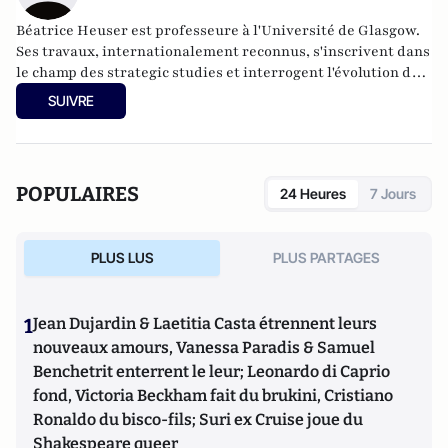
Béatrice Heuser est professeure à l'Université de Glasgow.
Ses travaux, internationalement reconnus, s'inscrivent dans
le champ des strategic studies et interrogent l'évolution de
la guerre. Ils portent plus particulièrement sur la stratégie
SUIVRE
nucléaire, la théorie stratégique, la culture stratégique, les
relations transatlantiques et les politiques étrangères et de
défense de la Grande-Bretagne, la France, l'Allemagne et
l'Ouest plus généralement. Parmi ses derniers livres :
POPULAIRES
24 Heures
7 Jours
Penser la stratégie de l'Antiquité à nos jours (Picard, 2013)
et Brexit in History (Oxford University Press, 2018).
PLUS LUS
PLUS PARTAGES
1
Jean Dujardin & Laetitia Casta étrennent leurs
nouveaux amours, Vanessa Paradis & Samuel
Benchetrit enterrent le leur; Leonardo di Caprio
fond, Victoria Beckham fait du brukini, Cristiano
Ronaldo du bisco-fils; Suri ex Cruise joue du
Shakespeare queer