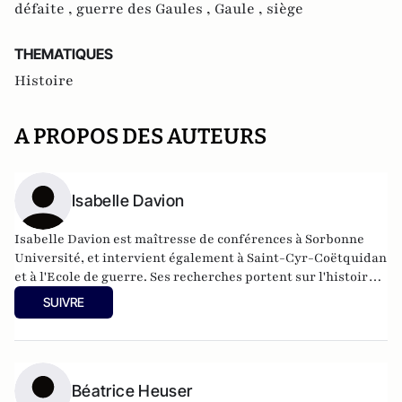
défaite ,
guerre des Gaules ,
Gaule ,
siège
THEMATIQUES
Histoire
A PROPOS DES AUTEURS
Isabelle Davion
Isabelle Davion est maîtresse de conférences à Sorbonne
Université, et intervient également à Saint-Cyr-Coëtquidan
et à l'Ecole de guerre. Ses recherches portent sur l'histoire
militaire, stratégique et diplomatique du XIXe au XXIe
SUIVRE
siècle. Sa thèse sur l'Entre-deux-guerres a été récompensée
par l'Académie des Sciences Morales et Politiques. Elle vient
de publier avec le dessinateur Gaétan Nocq un roman
graphique : Le Rapport W. Infiltré à Auschwitz (Daniel
Maghen, 2019).
Béatrice Heuser