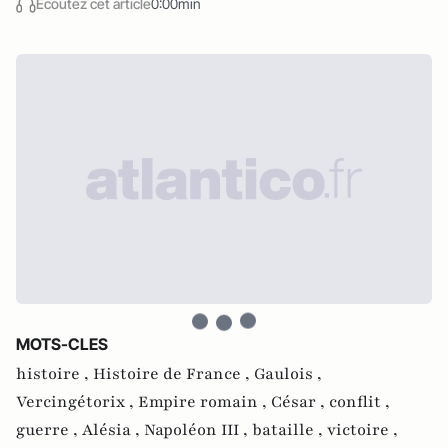
Écoutez cet article
0:00min
MOTS-CLES
histoire ,
Histoire de France ,
Gaulois ,
Vercingétorix ,
Empire romain ,
César ,
conflit ,
guerre ,
Alésia ,
Napoléon III ,
bataille ,
victoire ,