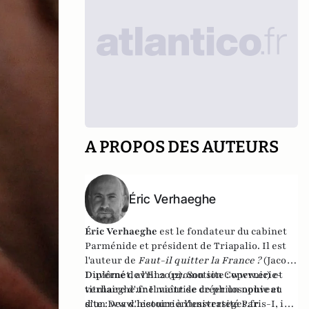
A PROPOS DES AUTEURS
Éric Verhaeghe
Éric Verhaeghe
est le fondateur du
cabinet
Parménide
et président de
Triapalio
. Il est
l'auteur de
Faut-il quitter la France ?
(Jacob-
Duvernet, avril 2012). Son site :
Diplômé de l'Ena (promotion Copernic) et
www.eric-
verhaeghe.fr
titulaire d'une maîtrise de philosophie et
Il vient de créer un nouveau
site :
d'un Dea d'histoire à l'université Paris-I, il
www.lecourrierdesstrateges.fr