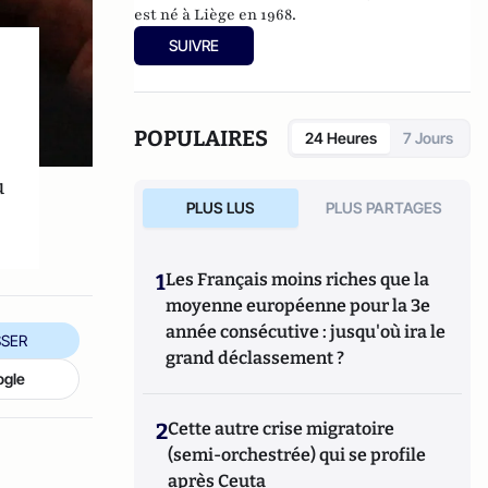
est né à Liège en 1968.
SUIVRE
e
POPULAIRES
24 Heures
7 Jours
u
PLUS LUS
PLUS PARTAGES
1
Les Français moins riches que la
moyenne européenne pour la 3e
année consécutive : jusqu'où ira le
SER
grand déclassement ?
ogle
2
Cette autre crise migratoire
(semi-orchestrée) qui se profile
après Ceuta