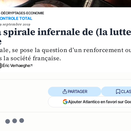
E
›
DÉCRYPTAGES
›
ECONOMIE
ONTROLE TOTAL
9 septembre 2019
a spirale infernale de (la lutt
e
iale, se pose la question d’un renforcement o
 la société française.
Éric Verhaeghe
PARTAGER
CLAS
Ajouter Atlantico en favori sur Go