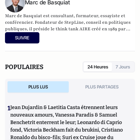
Marc de Basquiat
Marc de Basquiat est consultant, formateur, essayiste et
conférencier. Fondateur de
StepLine
, conseil en politiques
publiques,
il préside le think tank AIRE créé en 1989 par
Henri Guitton
et intervient comme expert GenerationLibre.
SUIVRE
Il est diplômé de Centrale-Supélec, d'ESCP Europe et
docteur en économie de l'université d'Aix-Marseille. Son
dernier ouvrage :
L'ingénieur du revenu universel
, éditions
de L'Observatoire.
POPULAIRES
24 Heures
7 Jours
PLUS LUS
PLUS PARTAGES
1
Jean Dujardin & Laetitia Casta étrennent leurs
nouveaux amours, Vanessa Paradis & Samuel
Benchetrit enterrent le leur; Leonardo di Caprio
fond, Victoria Beckham fait du brukini, Cristiano
Ronaldo du bisco-fils; Suri ex Cruise joue du