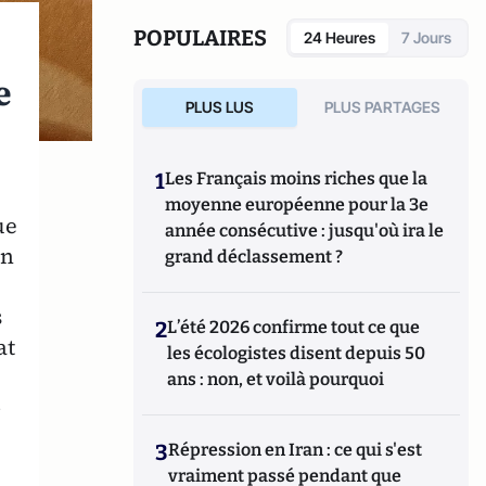
Son site :
econoclaste.net
POPULAIRES
24 Heures
7 Jours
e
PLUS LUS
PLUS PARTAGES
1
Les Français moins riches que la
moyenne européenne pour la 3e
ue
année consécutive : jusqu'où ira le
on
grand déclassement ?
s
2
L’été 2026 confirme tout ce que
at
les écologistes disent depuis 50
ans : non, et voilà pourquoi
»
3
Répression en Iran : ce qui s'est
vraiment passé pendant que