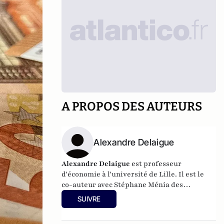
A PROPOS DES AUTEURS
Alexandre Delaigue
Alexandre Delaigue
est
professeur
d'
économie
à l'université de Lille. Il est le
co-auteur avec Stéphane Ménia des
livres
Nos phobies économiques
et
Sexe,
SUIVRE
drogue... et économie : pas de sujet tabou
pour les économistes
(parus chez Pearson).