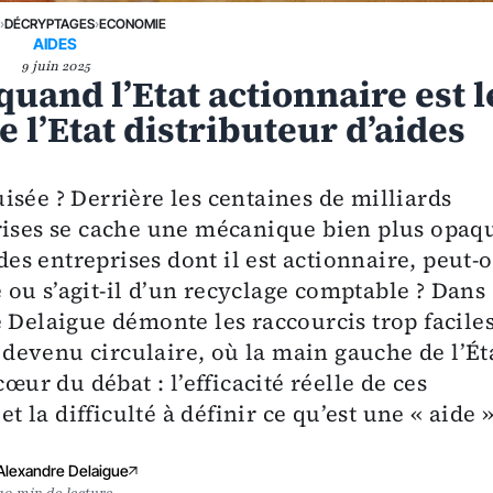
E
›
DÉCRYPTAGES
›
ECONOMIE
AIDES
9 juin 2025
quand l’Etat actionnaire est l
e l’Etat distributeur d’aides
sée ? Derrière les centaines de milliards
rises se cache une mécanique bien plus opaq
 des entreprises dont il est actionnaire, peut-
ou s’agit-il d’un recyclage comptable ? Dans
 Delaigue démonte les raccourcis trop facile
e devenu circulaire, où la main gauche de l’Ét
œur du débat : l’efficacité réelle de ces
et la difficulté à définir ce qu’est une « aide 
Alexandre Delaigue