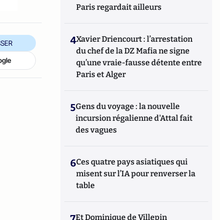
Paris regardait ailleurs
4
Xavier Driencourt : l’arrestation
SER
du chef de la DZ Mafia ne signe
ogle
qu’une vraie-fausse détente entre
Paris et Alger
5
Gens du voyage : la nouvelle
incursion régalienne d'Attal fait
des vagues
6
Ces quatre pays asiatiques qui
misent sur l’IA pour renverser la
table
7
Et Dominique de Villepin