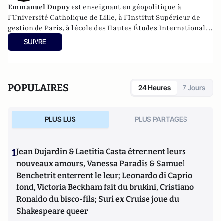
Emmanuel Dupuy
est enseignant en géopolitique à
l'Université Catholique de Lille, à l'Institut Supérieur de
gestion de Paris, à l'école des Hautes Études Internationales
et Politiques. Il est également président de l'Institut
SUIVRE
Prospective et Sécurité en Europe (IPSE).
POPULAIRES
24 Heures
7 Jours
PLUS LUS
PLUS PARTAGES
1
Jean Dujardin & Laetitia Casta étrennent leurs
nouveaux amours, Vanessa Paradis & Samuel
Benchetrit enterrent le leur; Leonardo di Caprio
fond, Victoria Beckham fait du brukini, Cristiano
Ronaldo du bisco-fils; Suri ex Cruise joue du
Shakespeare queer