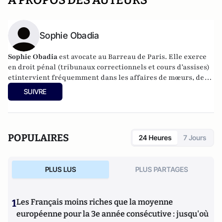
A PROPOS DES AUTEURS
Sophie Obadia
Sophie Obadia
est avocate au Barreau de Paris. Elle exerce
en droit pénal (tribunaux correctionnels et cours d’assises)
etintervient fréquemment dans les affaires de mœurs, de
harcèlement sexuel et moral, de viols et de violences
SUIVRE
sexuelles. Sa compétence est reconnue dans le contentieux
de la diffamation, des atteintes à la vie privée et autres
délits de presse.
POPULAIRES
24 Heures
7 Jours
PLUS LUS
PLUS PARTAGES
1
Les Français moins riches que la moyenne
européenne pour la 3e année consécutive : jusqu'où