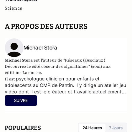
Science
A PROPOS DES AUTEURS
Michael Stora
Michael Stora
est l'auteur de "Réseaux (a)sociaux !
Découvrez le côté obscur des algorithmes" (2021) aux
éditions Larousse.
psychologue clinicien pour enfants et
Il est
adolescents au CMP de Pantin. Il
y dirige un atelier jeu
vidéo dont il est le créateur et travaille actuellement
sur un livre concernant les femmes et le virtuel.
SUIVRE
POPULAIRES
24 Heures
7 Jours