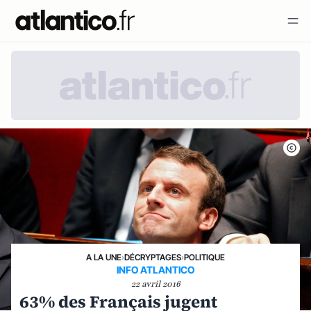
A LA UNE
›
DÉCRYPTAGES
›
POLITIQUE
INFO ATLANTICO
22 avril 2016
63% des Français jugent