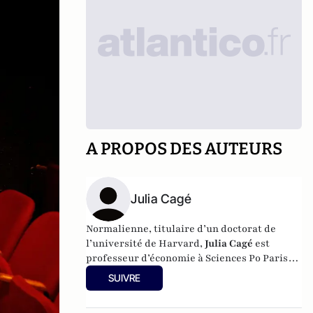
A PROPOS DES AUTEURS
Julia Cagé
Normalienne, titulaire d’un doctorat de
l’université de Harvard,
Julia Cagé
est
professeur d’économie à Sciences Po Paris.
Elle est également membre de la
SUIVRE
Commission économique de la nation. Elle
est l'autru de
Sauver les médias :
Capitalisme,