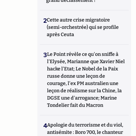
grand déclassement ?
2
Cette autre crise migratoire
(semi-orchestrée) qui se profile
après Ceuta
3
Le Point révèle ce qu'on sniffe à
l'Elysée, Marianne que Xavier Niel
hacke l'Etat; Le Nobel de la Paix
russe donne une leçon de
courage, l'ex PM australien une
leçon de réalisme sur la Chine, la
DGSE une d'arrogance; Marine
Tondelier fait du Macron
4
Apologie du terrorisme et du viol,
antisémite : Boro 700, le chanteur