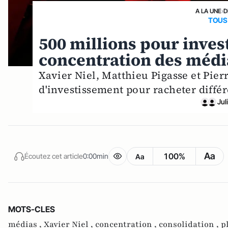
A LA UNE
›
D
TOUS 
500 millions pour invest
concentration des média
Xavier Niel, Matthieu Pigasse et Pie
d'investissement pour racheter diffé
Jul
Aa
100%
Écoutez cet article
0:00min
Aa
MOTS-CLES
médias ,
Xavier Niel ,
concentration ,
consolidation ,
p