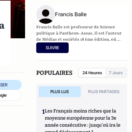
financement participatif et démocratie
(
février 2015,
c
oédition Seuil-La République des idées).
Francis Balle
a
Francis Balle est professeur de Science
politique à Pantheon-Assas. Il est l’auteur
de Médias et sociétés 18 ème édition, ed
Lextenso et de Le choc des inculture , ed
SUIVRE
L’Archipel.
POPULAIRES
24 Heures
7 Jours
SER
PLUS LUS
PLUS PARTAGES
ogle
1
Les Français moins riches que la
moyenne européenne pour la 3e
année consécutive : jusqu'où ira le