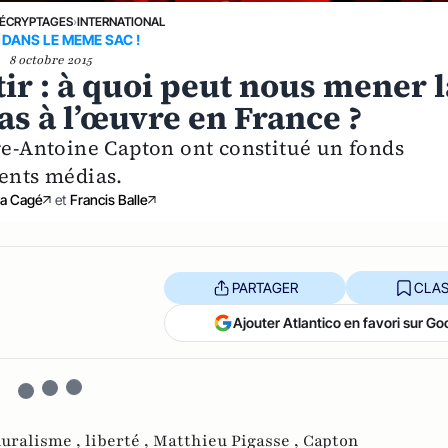
ÉCRYPTAGES
›
INTERNATIONAL
DANS LE MEME SAC !
8 octobre 2015
ir : à quoi peut nous mener l
s à l’œuvre en France ?
rre-Antoine Capton ont constitué un fonds
rents médias.
ia Cagé
et
Francis Balle
PARTAGER
CLAS
Ajouter Atlantico en favori sur Go
luralisme ,
liberté ,
Matthieu Pigasse ,
Capton