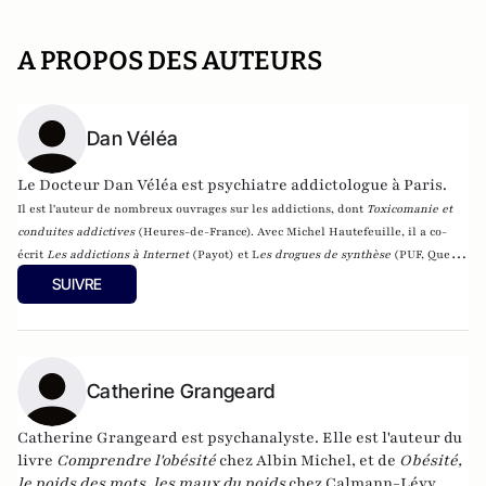
A PROPOS DES AUTEURS
Dan Véléa
Le Docteur Dan Véléa est psychiatre addictologue à Paris.
Il est l'auteur de nombreux ouvrages sur les addictions, dont
Toxicomanie et
conduites addictives
(Heures-de-France). Avec Michel Hautefeuille, il a co-
écrit
Les addictions à Internet
(Payot) et L
es drogues de synthèse
(
PUF, Que
sais-je ?, Paris, 2002).
SUIVRE
Catherine Grangeard
Catherine Grangeard
est psychanalyste. Elle est l'auteur du
livre
Comprendre l'obésité
chez Albin Michel, et de
Obésité,
le poids des mots, les maux du poids
chez Calmann-Lévy.