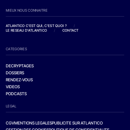
MIEUX NOUS CONNAITRE
ATLANTICO C'EST QUI, C'EST QUOI ?
/
LE RESEAU D'ATLANTICO
/
CONTACT
CATEGORIES
DECRYPTAGES
DOSSIERS
RENDEZ-VOUS
VIDEOS
PODCASTS
LEGAL
CGV
MENTIONS LEGALES
PUBLICITE SUR ATLANTICO
GESTION DES COOKIES
POLITIQUE DE CONFIDENTIALITE