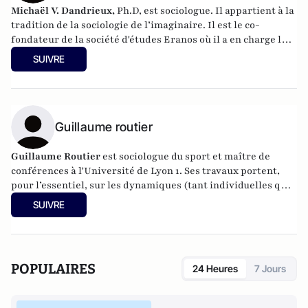
Michaël V. Dandrieux,
Ph.D,
est sociologue. Il appartient à la
tradition de la sociologie de l’imaginaire. Il est le co-
fondateur de la société d'études
Eranos
où il a en charge le
développement des activités d'études des mutations
SUIVRE
sociétales. Il est directeur du Lab de
l'agence digitale Hands
et directeur éditorial des
Cahiers européens de
l'imaginaire
. En 2016, il a publié
Le rêve et la métaphore
(CNRS éditions).
Guillaume routier
Guillaume Routier
est sociologue du sport et maître de
conférences à l'Université de Lyon 1. Ses travaux portent,
pour l’essentiel, sur les dynamiques (tant individuelles que
collectives) entraînant des individus dans des engagements
SUIVRE
sportifs susceptibles de nuire à leur intégrité physique.
POPULAIRES
24 Heures
7 Jours