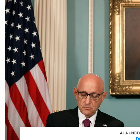
A LA UNE
›
D
D