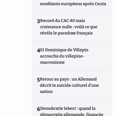
semblants européens après Ceuta
3
Record du CAC 40 mais
croissance nulle : voilà ce que
révèle le paradoxe français
4
Et Dominique de Villepin
accoucha du villepino-
macronisme
5
Retour au pays : un Allemand
décrit le suicide culturel d’une
nation
6
Demokratie leben! : quand la
démocratie allemande, financée