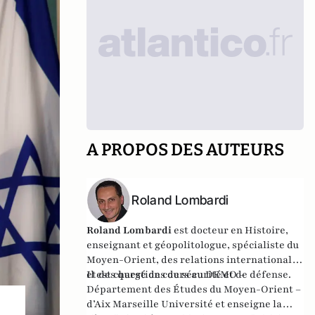
A PROPOS DES AUTEURS
Roland Lombardi
Roland Lombardi
est docteur en Histoire,
enseignant et géopolitologue, spécialiste du
Moyen-Orient, des relations internationales
et des questions de sécurité et de défense.
Il est chargé de cours au DEMO –
Département des Études du Moyen-Orient –
d’Aix Marseille Université et enseigne la