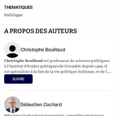
THEMATIQUES
Politique
A PROPOS DES AUTEURS
Christophe Bouillaud
Christophe Bouillaud
est professeur de sciences politiques
à l’Institut d’études politiques de Grenoble depuis 1999. Il
est spécialiste à la fois de la vie politique italienne, et de la
vie politique européenne, en particulier sous l’angle des
SUIVRE
partis.
Sébastien Cochard
Sébastien Cochard est économiste, conseiller de banque