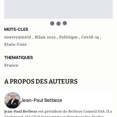
MOTS-CLES
souveraineté ,
Bilan 2022 ,
Politique ,
Covid-19 ,
Etats-Unis
THEMATIQUES
France
A PROPOS DES AUTEURS
Jean-Paul Betbeze
Jean-Paul Betbeze
est président de Betbeze Conseil SAS. Il a
également été Chef économiste et directeur des études