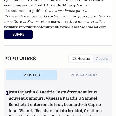
économiques de Crédit Agricole SA jusqu'en 2012.
Il a notamment publié
Crise une chance pour la
France
;
Crise : par ici la sortie
;
2012 : 100 jours pour défaire
ou refaire la France
, et en mars 2013
Si ça nous arrivait
demain...
Son site internet est le suivant :
(Plon). En
www.betbezeconseil.com
2016, il publie
La Guerre des Mondialisations
, aux
et en 2017 "La France, ce malade imaginaire"
éditions
Economica
SUIVRE
chez le même éditeur.
POPULAIRES
24 Heures
7 Jours
PLUS LUS
PLUS PARTAGES
1
Jean Dujardin & Laetitia Casta étrennent leurs
nouveaux amours, Vanessa Paradis & Samuel
Benchetrit enterrent le leur; Leonardo di Caprio
fond, Victoria Beckham fait du brukini, Cristiano