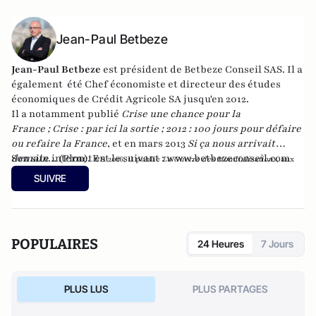
Jean-Paul Betbeze
Jean-Paul Betbeze
est président de Betbeze Conseil SAS. Il a
également été Chef économiste et directeur des études
économiques de Crédit Agricole SA jusqu'en 2012.
Il a notamment publié
Crise une chance pour la
France
;
Crise : par ici la sortie
;
2012 : 100 jours pour défaire
ou refaire la France
, et en mars 2013
Si ça nous arrivait
demain...
Son site internet est le suivant :
(Plon). En
www.betbezeconseil.com
2016, il publie
La Guerre des Mondialisations
, aux
et en 2017 "La France, ce malade imaginaire"
éditions
Economica
SUIVRE
chez le même éditeur.
POPULAIRES
24 Heures
7 Jours
PLUS LUS
PLUS PARTAGES