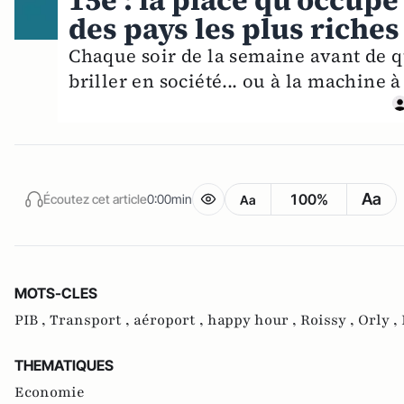
15e : la place qu'occupe
des pays les plus riche
Chaque soir de la semaine avant de qu
briller en société... ou à la machine à
Aa
100%
Écoutez cet article
0:00min
Aa
MOTS-CLES
PIB ,
Transport ,
aéroport ,
happy hour ,
Roissy ,
Orly ,
THEMATIQUES
Economie