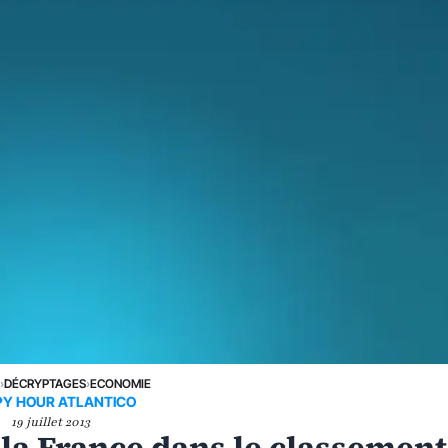
E
›
DÉCRYPTAGES
›
ECONOMIE
Y HOUR ATLANTICO
19 juillet 2013