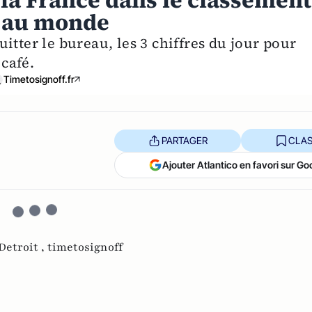
 la France dans le classement
s au monde
itter le bureau, les 3 chiffres du jour pour
 café.
Timetosignoff.fr
PARTAGER
CLAS
Ajouter Atlantico en favori sur Go
Detroit ,
timetosignoff