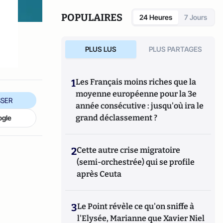
POPULAIRES
24 Heures
7 Jours
PLUS LUS
PLUS PARTAGES
1
Les Français moins riches que la
moyenne européenne pour la 3e
SER
année consécutive : jusqu'où ira le
grand déclassement ?
ogle
2
Cette autre crise migratoire
(semi-orchestrée) qui se profile
après Ceuta
3
Le Point révèle ce qu'on sniffe à
l'Elysée, Marianne que Xavier Niel