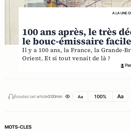
A LA UNE
›
D
100 ans après, le très dé
le bouc-émissaire facil
Il y a 100 ans, la France, la Grande-B
Orient. Et si tout venait de là ?
Pa
Aa
100%
Écoutez cet article
0:00min
Aa
MOTS-CLES