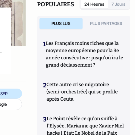
POPULAIRES
24 Heures
7 Jours
PLUS LUS
PLUS PARTAGES
1
Les Français moins riches que la
-
moyenne européenne pour la 3e
année consécutive : jusqu'où ira le
grand déclassement ?
2
Cette autre crise migratoire
(semi-orchestrée) qui se profile
SER
après Ceuta
ogle
3
Le Point révèle ce qu'on sniffe à
l'Elysée, Marianne que Xavier Niel
hacke l'Etat; Le Nobel de la Paix