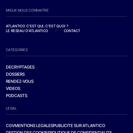
MIEUX NOUS CONNAITRE
ATLANTICO C'EST QUI, C'EST QUOI ?
/
LE RESEAU D'ATLANTICO
/
CONTACT
CATEGORIES
DECRYPTAGES
DOSSIERS
RENDEZ-VOUS
VIDEOS
PODCASTS
LEGAL
CGV
MENTIONS LEGALES
PUBLICITE SUR ATLANTICO
GESTION DES COOKIES
POLITIQUE DE CONFIDENTIALITE