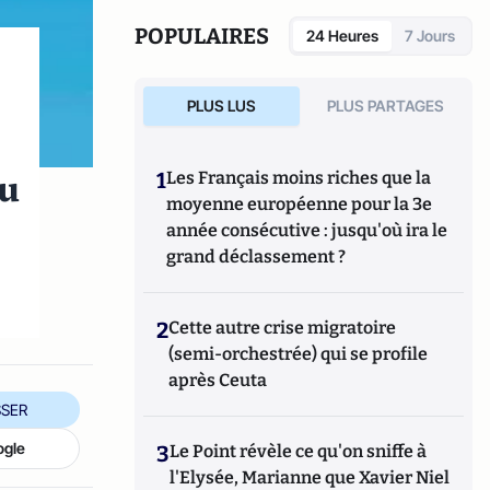
POPULAIRES
24 Heures
7 Jours
PLUS LUS
PLUS PARTAGES
du
1
Les Français moins riches que la
moyenne européenne pour la 3e
année consécutive : jusqu'où ira le
grand déclassement ?
2
Cette autre crise migratoire
(semi-orchestrée) qui se profile
après Ceuta
SER
ogle
3
Le Point révèle ce qu'on sniffe à
l'Elysée, Marianne que Xavier Niel