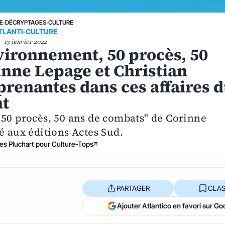
E
›
DÉCRYPTAGES
›
CULTURE
TLANTI-CULTURE
13 janvier 2022
nvironnement, 50 procès, 50
inne Lepage et Christian
prenantes dans ces affaires 
nt
 50 procès, 50 ans de combats" de Corinne
é aux éditions Actes Sud.
s Pluchart pour Culture-Tops
PARTAGER
CLAS
Ajouter Atlantico en favori sur Go