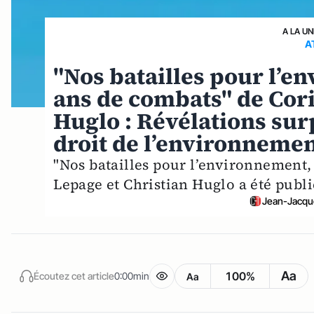
A LA UN
A
"Nos batailles pour l’e
ans de combats" de Cor
Huglo : Révélations sur
droit de l’environneme
"Nos batailles pour l’environnement,
Lepage et Christian Huglo a été publi
Jean-Jacque
Aa
100%
Écoutez cet article
0:00min
Aa