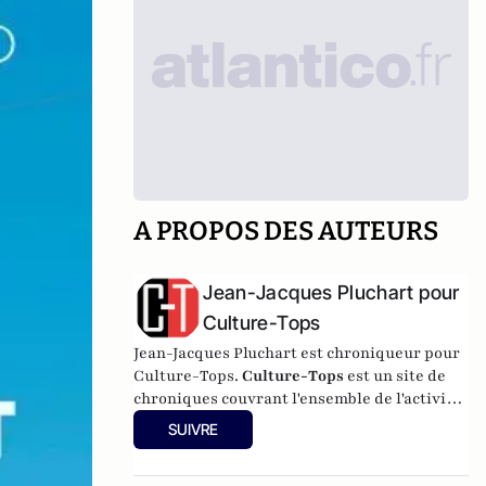
A PROPOS DES AUTEURS
Jean-Jacques Pluchart pour
Culture-Tops
Jean-Jacques Pluchart est chroniqueur pour
Culture-Tops.
Culture-Tops
est un site de
chroniques couvrant l'ensemble de l'activité
culturelle (théâtre, One Man Shows, opéras,
SUIVRE
ballets, spectacles divers, cinéma, expos,
livres, etc.).