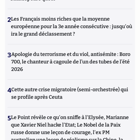
2
Les Français moins riches que la moyenne
européenne pour la 3e année consécutive : jusqu'où
ira le grand déclassement ?
3
Apologie du terrorisme et du viol, antisémite : Boro
700, le chanteur à cagoule de l’un des tubes de l’été
2026
4
Cette autre crise migratoire (semi-orchestrée) qui
se profile après Ceuta
5
Le Point révèle ce qu'on sniffe à l'Elysée, Marianne
que Xavier Niel hacke l'Etat; Le Nobel de la Paix
russe donne une leçon de courage, l'ex PM
australien une leçon de réalisme sur la Chine, la