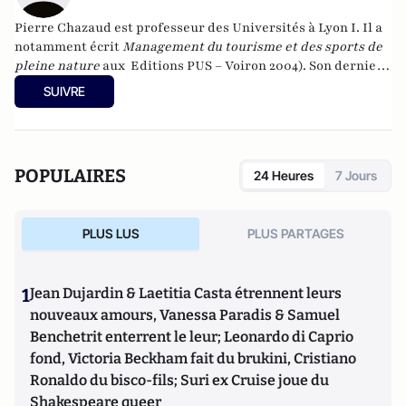
Pierre Chazaud est professeur des Universités à Lyon I. Il a
notamment écrit
M
anagement du tourisme et des sports de
pleine nature
aux Editions PUS – Voiron 2004). Son dernier
ouvrage est bilingue français / anglais
Itinéraire
SUIVRE
spirituel
aux Editions Mandala Toulaud (2013).
POPULAIRES
24 Heures
7 Jours
PLUS LUS
PLUS PARTAGES
1
Jean Dujardin & Laetitia Casta étrennent leurs
nouveaux amours, Vanessa Paradis & Samuel
Benchetrit enterrent le leur; Leonardo di Caprio
fond, Victoria Beckham fait du brukini, Cristiano
Ronaldo du bisco-fils; Suri ex Cruise joue du
Shakespeare queer