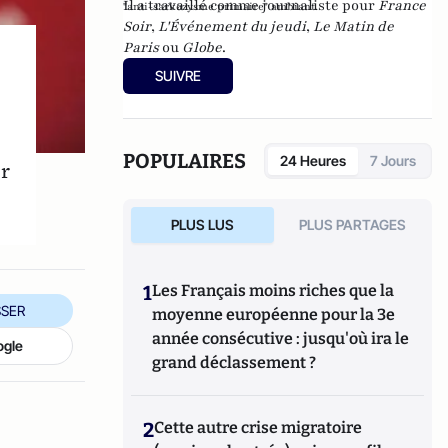
Il a travaillé comme journaliste pour
France
"anti-sarkozysme primaire" ambiant.
Soir
,
L'Événement du jeudi
,
Le Matin de
Paris
ou
Globe
.
SUIVRE
POPULAIRES
24 Heures
7 Jours
er
PLUS LUS
PLUS PARTAGES
1
Les Français moins riches que la
SER
moyenne européenne pour la 3e
année consécutive : jusqu'où ira le
ogle
grand déclassement ?
2
Cette autre crise migratoire