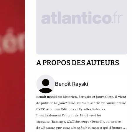
A PROPOS DES AUTEURS
Benoît Rayski
Benoît Rayski
est historien, écrivain et journaliste. Il vient
de publier
Le gauchisme, maladie sénile du communisme
avec
Atlantico Editions et Eyrolles E-books.
Il est également l'auteur de
Là où vont les
cigognes
(Ramsay),
L'affiche rouge
(Denoël), ou encore
de
L'homme que vous aimez haïr
(Grasset)
qui dénonce l'