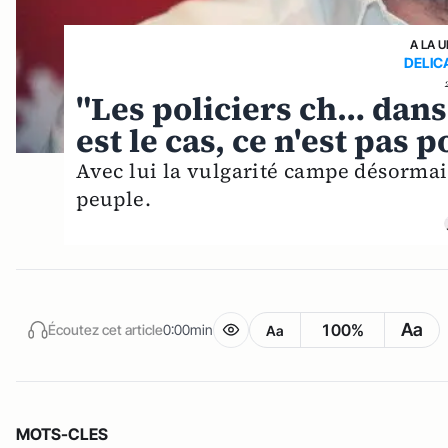
A LA 
DELIC
"Les policiers ch… dans 
est le cas, ce n'est pas 
Avec lui la vulgarité campe désormais
peuple.
Aa
100%
Écoutez cet article
0:00min
Aa
MOTS-CLES