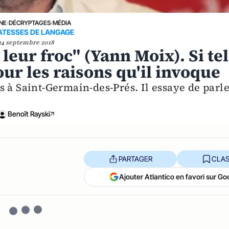
UNE
›
DÉCRYPTAGES
›
MÉDIA
ATESSES DE LANGAGE
24 septembre 2018
leur froc" (Yann Moix). Si tel
pour les raisons qu'il invoque
 à Saint-Germain-des-Prés. Il essaye de parl
Benoît Rayski
PARTAGER
CLAS
Ajouter Atlantico en favori sur Go