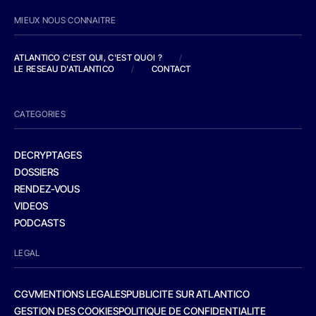
MIEUX NOUS CONNAITRE
ATLANTICO C'EST QUI, C'EST QUOI ?
/
LE RESEAU D'ATLANTICO
/
CONTACT
CATEGORIES
DECRYPTAGES
DOSSIERS
RENDEZ-VOUS
VIDEOS
PODCASTS
LEGAL
CGV
MENTIONS LEGALES
PUBLICITE SUR ATLANTICO
GESTION DES COOKIES
POLITIQUE DE CONFIDENTIALITE