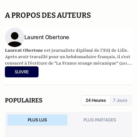
A PROPOS DES AUTEURS
Laurent Obertone
Laurent Obertone
est journaliste diplômé de l’ESJ de Lille.
Après avoir travaillé pour un hebdomadaire français, il s'est
consacré à l'écriture de
"La France orange mécanique
" (2013,
Editions Ring). Il est l'auteur également de
"La France Big
SUIVRE
Brother"
(2015, Editions Ring). Son dernier ouvrage s'intitule
"Guerre".
POPULAIRES
24 Heures
7 Jours
PLUS LUS
PLUS PARTAGES