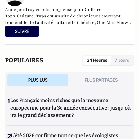
Anne Jouffroy est chroniqueuse pour Culture-
Tops.
Culture-Tops
est un site de chroniques couvrant
l'ensemble de l'activité culturelle (théâtre, One Man Shows,
opéras, ballets, spectacles divers, cinéma, expos, livres,
SUIVRE
etc.).
POPULAIRES
24 Heures
7 Jours
PLUS LUS
PLUS PARTAGES
1
Les Français moins riches que la moyenne
européenne pour la 3e année consécutive : jusqu'où
ira le grand déclassement ?
2
L’été 2026 confirme tout ce que les écologistes