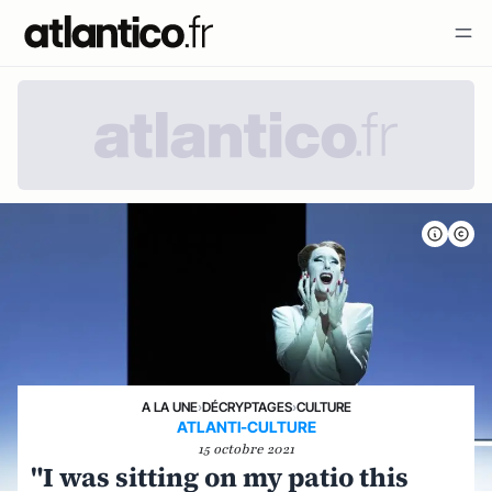
A LA UNE
›
DÉCRYPTAGES
›
CULTURE
ATLANTI-CULTURE
15 octobre 2021
"I was sitting on my patio this