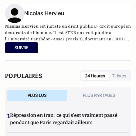
Nicolas Hervieu
Nicolas Hervieu
est juriste en droit public & droit européen
des droits de l’homme. Il est ATER en droit public à
l'Université Panthéon-Assas (Paris 2), doctorant au CREDOF
à l'Université de Paris Ouest Nanterre La Défense, et
SUIVRE
responsable des Lettres “Actualités Droits-Libertés” (Revue
des Droits de l’Homme -
http://revdh.org/lettre-dl/
)
POPULAIRES
24 Heures
7 Jours
PLUS LUS
PLUS PARTAGES
1
Répression en Iran : ce qui s'est vraiment passé
pendant que Paris regardait ailleurs