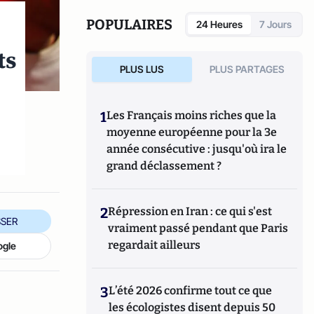
POPULAIRES
24 Heures
7 Jours
ts
PLUS LUS
PLUS PARTAGES
1
Les Français moins riches que la
moyenne européenne pour la 3e
année consécutive : jusqu'où ira le
grand déclassement ?
2
Répression en Iran : ce qui s'est
SER
vraiment passé pendant que Paris
regardait ailleurs
ogle
3
L’été 2026 confirme tout ce que
les écologistes disent depuis 50