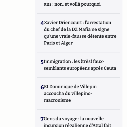
ans : non, et voilà pourquoi
4
Xavier Driencourt : l’arrestation
du chef de la DZ Mafia ne signe
qu’une vraie-fausse détente entre
Paris et Alger
5
Immigration : les (très) faux-
semblants européens après Ceuta
6
Et Dominique de Villepin
accoucha du villepino-
macronisme
7
Gens du voyage : la nouvelle
incursion régalienne d'Attal fait