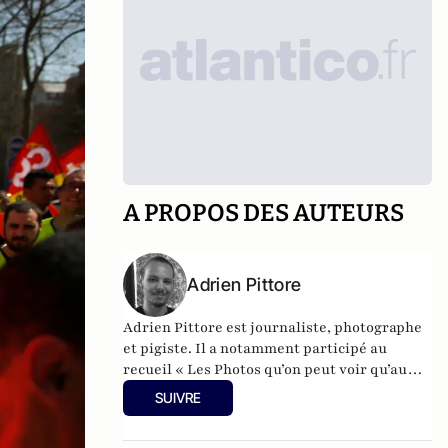
A PROPOS DES AUTEURS
Adrien Pittore
Adrien Pittore est journaliste, photographe
et pigiste. Il a notamment participé au
recueil «
Les Photos qu’on peut voir qu’au
niveau district – Tome 2
» publié le 17
SUIVRE
novembre 2017 aux éditions Petit à Petit.