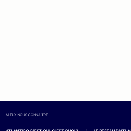
MIEUX NOUS CONNAITRE
ATLANTICO C'EST QUI, C'EST QUOI ?
/
LE RESEAU D'ATL