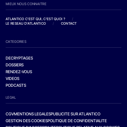
MIEUX NOUS CONNAITRE
ATLANTICO C'EST QUI, C'EST QUOI ?
/
LE RESEAU D'ATLANTICO
/
CONTACT
CATEGORIES
DECRYPTAGES
DOSSIERS
RENDEZ-VOUS
VIDEOS
PODCASTS
LEGAL
CGV
MENTIONS LEGALES
PUBLICITE SUR ATLANTICO
GESTION DES COOKIES
POLITIQUE DE CONFIDENTIALITE