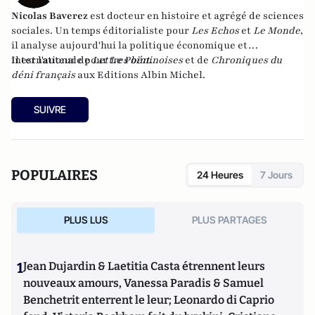
Nicolas Baverez
est docteur en histoire et agrégé de sciences
sociales. Un temps éditorialiste pour
Les Echos
et
Le Monde
,
il analyse aujourd'hui la politique économique et
internationale pour
Il est l'auteur de
Lettres béninoises
Le Point
.
et de
Chroniques du
déni français
aux Editions Albin Michel.
SUIVRE
POPULAIRES
24 Heures
7 Jours
PLUS LUS
PLUS PARTAGES
1
Jean Dujardin & Laetitia Casta étrennent leurs
nouveaux amours, Vanessa Paradis & Samuel
Benchetrit enterrent le leur; Leonardo di Caprio