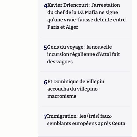
4
Xavier Driencourt : l’arrestation
du chef de la DZ Mafia ne signe
qu’une vraie-fausse détente entre
Paris et Alger
5
Gens du voyage : la nouvelle
incursion régalienne d'Attal fait
des vagues
6
Et Dominique de Villepin
accoucha du villepino-
macronisme
7
Immigration : les (très) faux-
semblants européens après Ceuta