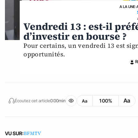
A LA UNE
›
Vendredi 13 : est-il pré
d’investir en bourse ?
Pour certains, un vendredi 13 est sig
opportunités.
R
Aa
100%
Écoutez cet article
0:00min
Aa
BFMTV
VU SUR: