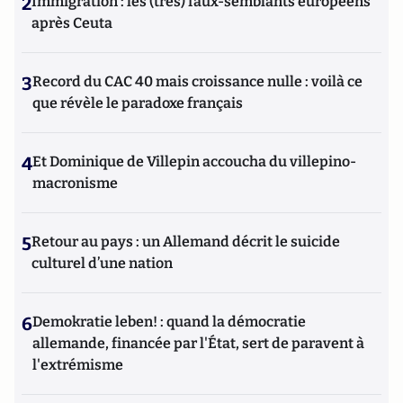
2
Immigration : les (très) faux-semblants européens
après Ceuta
3
Record du CAC 40 mais croissance nulle : voilà ce
que révèle le paradoxe français
4
Et Dominique de Villepin accoucha du villepino-
macronisme
5
Retour au pays : un Allemand décrit le suicide
culturel d’une nation
6
Demokratie leben! : quand la démocratie
allemande, financée par l'État, sert de paravent à
l'extrémisme