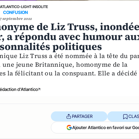
›
ATLANTICO-LIGHT
›
INSOLITE
CONFUSION
7 septembre 2022
onyme de Liz Truss, inondé
r, a répondu avec humour au
rsonnalités politiques
nnique Liz Truss a été nommée à la tête du par
, une jeune Britannique, homonyme de la
s la félicitant ou la conspuant. Elle a décidé
édaction d'Atlantico
PARTAGER
CLAS
Ajouter Atlantico en favori sur Go