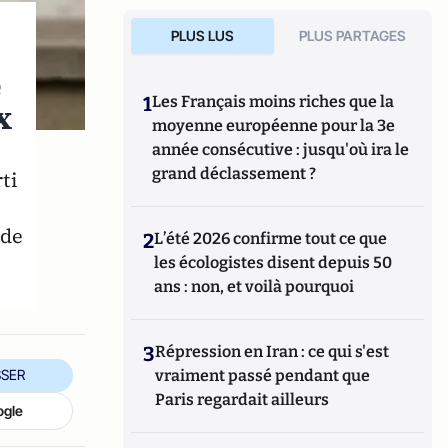
PLUS LUS
PLUS PARTAGES
e
1
Les Français moins riches que la
x
moyenne européenne pour la 3e
année consécutive : jusqu'où ira le
grand déclassement ?
ti
 de
2
L’été 2026 confirme tout ce que
les écologistes disent depuis 50
ans : non, et voilà pourquoi
3
Répression en Iran : ce qui s'est
SER
vraiment passé pendant que
Paris regardait ailleurs
ogle