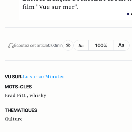
film "Vue sur mer".
Aa
100%
Écoutez cet article
0:00min
Aa
Lu sur 20 Minutes
VU SUR:
MOTS-CLES
Brad Pitt ,
whisky
THEMATIQUES
Culture