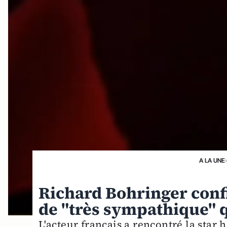
A LA UNE
Richard Bohringer confi
de "très sympathique" 
L'acteur français a rencontré la star