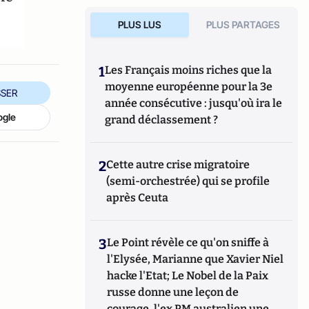
PLUS LUS
PLUS PARTAGES
1
Les Français moins riches que la
moyenne européenne pour la 3e
SER
année consécutive : jusqu'où ira le
ogle
grand déclassement ?
2
Cette autre crise migratoire
(semi-orchestrée) qui se profile
après Ceuta
3
Le Point révèle ce qu'on sniffe à
l'Elysée, Marianne que Xavier Niel
hacke l'Etat; Le Nobel de la Paix
russe donne une leçon de
courage, l'ex PM australien une