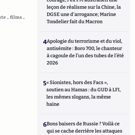
leçon de réalisme sur la Chine, la
DGSE une d'arrogance; Marine
ste ,
films ,
Tondelier fait du Macron
4
Apologie du terrorisme et du viol,
antisémite : Boro 700, le chanteur
à cagoule de l’un des tubes de l’été
2026
5
« Sionistes, hors des Facs »,
soutien au Hamas : du GUD à LFI,
les mêmes slogans, la même
haine
6
Bons baisers de Russie ? Voilà ce
qui se cache derrière les attaques