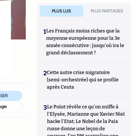
PLUS LUS
PLUS PARTAGES
1
Les Français moins riches que la
moyenne européenne pour la 3e
année consécutive : jusqu'où ira le
grand déclassement ?
2
Cette autre crise migratoire
(semi-orchestrée) qui se profile
après Ceuta
SER
ogle
3
Le Point révèle ce qu'on sniffe à
l'Elysée, Marianne que Xavier Niel
hacke l'Etat; Le Nobel de la Paix
russe donne une leçon de
courage, l'ex PM australien une