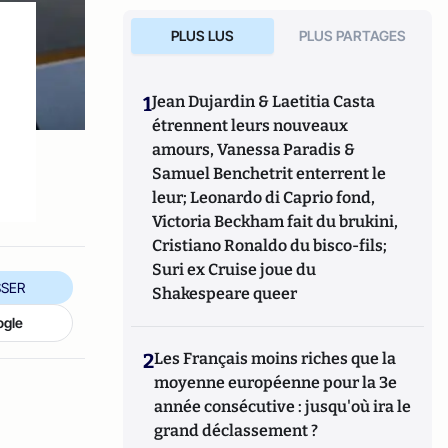
PLUS LUS
PLUS PARTAGES
1
Jean Dujardin & Laetitia Casta
étrennent leurs nouveaux
amours, Vanessa Paradis &
Samuel Benchetrit enterrent le
leur; Leonardo di Caprio fond,
Victoria Beckham fait du brukini,
Cristiano Ronaldo du bisco-fils;
Suri ex Cruise joue du
SER
Shakespeare queer
ogle
2
Les Français moins riches que la
moyenne européenne pour la 3e
année consécutive : jusqu'où ira le
grand déclassement ?