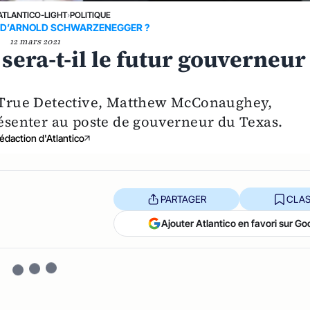
ATLANTICO-LIGHT
›
POLITIQUE
S D’ARNOLD SCHWARZENEGGER ?
12 mars 2021
ra-t-il le futur gouverneur
de True Detective, Matthew McConaughey,
résenter au poste de gouverneur du Texas.
édaction d'Atlantico
PARTAGER
CLAS
Ajouter Atlantico en favori sur Go