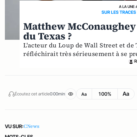
A LA UNE
›
SUR LES TRACE
Matthew McConaughey se
du Texas ?
L'acteur du Loup de Wall Street et 
réfléchirait très sérieusement à se p
R
Aa
100%
Écoutez cet article
0:00min
Aa
CNews
VU SUR:
MOTS-CLES