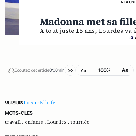
A LA UNE
Madonna met sa fill
A tout juste 15 ans, Lourdes va
Aa
100%
Écoutez cet article
0:00min
Aa
Lu sur Elle.fr
VU SUR:
MOTS-CLES
travail ,
enfants ,
Lourdes ,
tournée