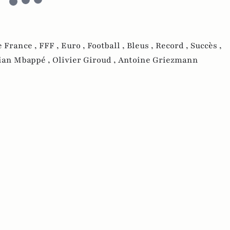
e France ,
FFF ,
Euro ,
Football ,
Bleus ,
Record ,
Succès ,
ian Mbappé ,
Olivier Giroud ,
Antoine Griezmann