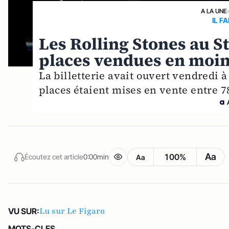
A LA UNE
IL F
Les Rolling Stones au St
places vendues en moin
La billetterie avait ouvert vendredi à 
places étaient mises en vente entre 7
Aa
100%
Écoutez cet article
0:00min
Aa
Lu sur Le Figaro
VU SUR:
MOTS-CLES