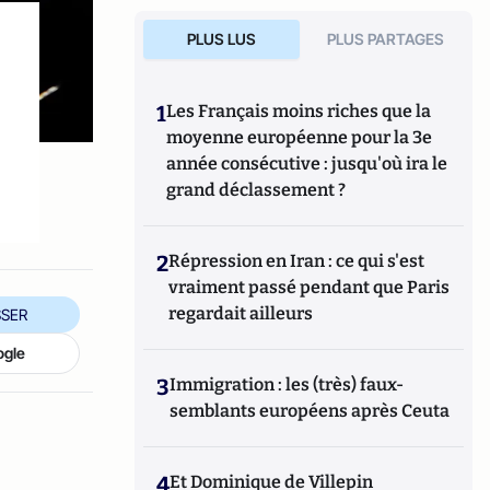
PLUS LUS
PLUS PARTAGES
1
Les Français moins riches que la
moyenne européenne pour la 3e
année consécutive : jusqu'où ira le
grand déclassement ?
2
Répression en Iran : ce qui s'est
vraiment passé pendant que Paris
regardait ailleurs
SER
ogle
3
Immigration : les (très) faux-
semblants européens après Ceuta
4
Et Dominique de Villepin