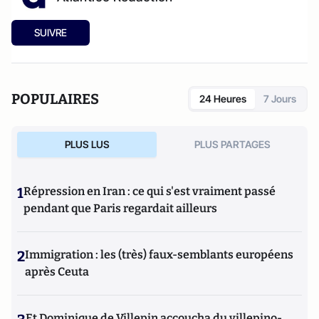
SUIVRE
POPULAIRES
24 Heures
7 Jours
PLUS LUS
PLUS PARTAGES
1
Répression en Iran : ce qui s'est vraiment passé
pendant que Paris regardait ailleurs
2
Immigration : les (très) faux-semblants européens
après Ceuta
Et Dominique de Villepin accoucha du villepino-