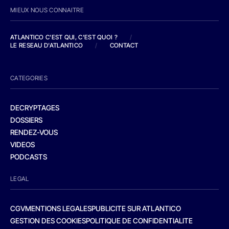
MIEUX NOUS CONNAITRE
ATLANTICO C'EST QUI, C'EST QUOI ?
/
LE RESEAU D'ATLANTICO
/
CONTACT
CATEGORIES
DECRYPTAGES
DOSSIERS
RENDEZ-VOUS
VIDEOS
PODCASTS
LEGAL
CGV
MENTIONS LEGALES
PUBLICITE SUR ATLANTICO
GESTION DES COOKIES
POLITIQUE DE CONFIDENTIALITE