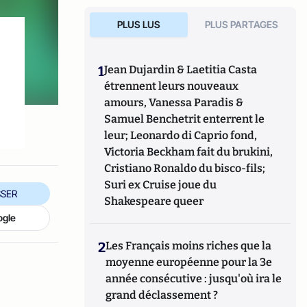
PLUS LUS
PLUS PARTAGES
1
Jean Dujardin & Laetitia Casta
étrennent leurs nouveaux
amours, Vanessa Paradis &
Samuel Benchetrit enterrent le
leur; Leonardo di Caprio fond,
Victoria Beckham fait du brukini,
Cristiano Ronaldo du bisco-fils;
Suri ex Cruise joue du
SER
Shakespeare queer
ogle
2
Les Français moins riches que la
moyenne européenne pour la 3e
année consécutive : jusqu'où ira le
grand déclassement ?