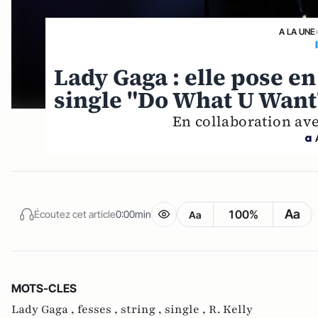
A LA UNE
Lady Gaga : elle pose en
single "Do What U Want
En collaboration avec
Aa
100%
Écoutez cet article
0:00min
Aa
MOTS-CLES
Lady Gaga ,
fesses ,
string ,
single ,
R. Kelly